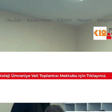
l
Okullar
Kademeler
Eğitim
Yaşam
İletişi
oleji Ümraniye Veli Toplantısı Mektubu için Tıklayınız.