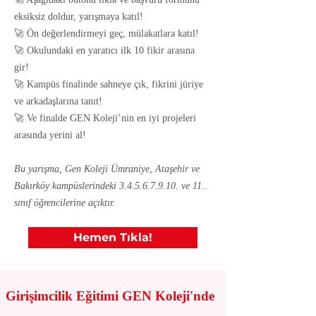
eksiksiz doldur, yarışmaya katıl!
🚀 Ön değerlendirmeyi geç, mülakatlara katıl!
🚀 Okulundaki en yaratıcı ilk 10 fikir arasına
gir!
🚀 Kampüs finalinde sahneye çık, fikrini jüriye
ve arkadaşlarına tanıt!
🚀 Ve finalde GEN Koleji’nin en iyi projeleri
arasında yerini al!
Bu yarışma, Gen Koleji Ümraniye, Ataşehir ve
Bakırköy kampüslerindeki
3.4.5.6.7.9.10
. ve 11..
sınıf öğrencilerine açıktır.
Hemen Tıkla!
Girişimcilik Eğitimi GEN Koleji'nde