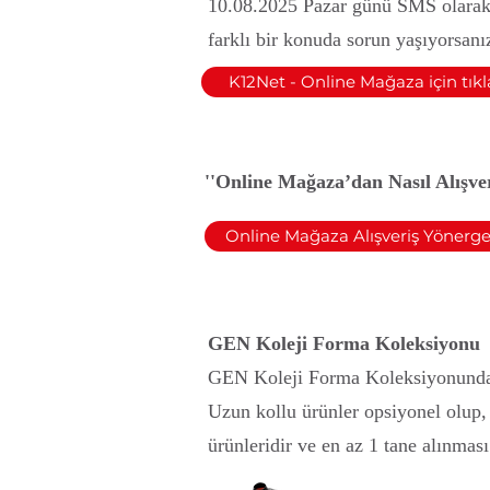
10.08.2025 Pazar günü SMS olarak il
farklı bir konuda sorun yaşıyorsanız
K12Net - Online Mağaza için tıkl
''Online Mağaza’dan Nasıl Alışve
Online Mağaza Alışveriş Yönergesi
GEN Koleji Forma Koleksiyonu
GEN Koleji Forma Koleksiyonunda y
Uzun kollu ürünler opsiyonel olup,
ürünleridir ve en az 1 tane alınmas