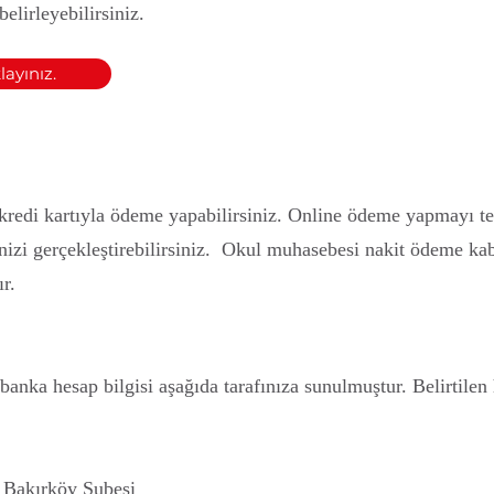
lirleyebilirsiniz.​
layınız.
edi kartıyla ödeme yapabilirsiniz. Online ödeme yapmayı te
izi gerçekleştirebilirsiniz. Okul muhasebesi nakit ödeme k
r.
anka hesap bilgisi aşağıda tarafınıza sunulmuştur. Belirtile
 Bakırköy Şubesi