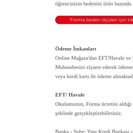
öğrencinizin bedenini ürün bazında be
Forma beden ölçüleri için tık
Ödeme İmkanları
Online Mağaza'dan EFT/Havale ve kr
Muhasebesini ziyaret ederek ödemen
veya kredi kartı ile ödeme almaktadı
EFT/ Havale
Okulumuzun, Forma ücretini aldığı b
şeklinde gerçekleştirebilirsiniz.
Banka - Şube: Yapı Kredi Bankası -