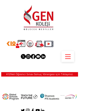
K12Net Öğrenci Sınav Sonuç Yönergesi için Tıklayınız.