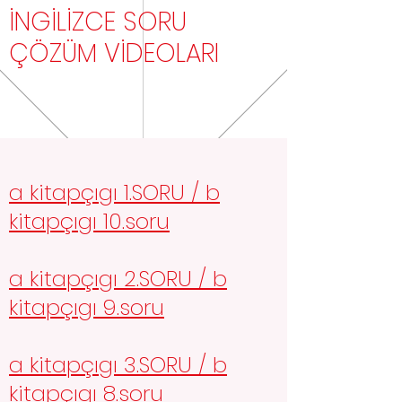
İNGİLİZCE SORU
ÇÖZÜM VİDEOLARI
a kitapçıgı 1.SORU / b
kitapçıgı 10.soru
a kitapçıgı 2.SORU / b
kitapçıgı 9.soru
a kitapçıgı 3.SORU / b
kitapçıgı 8.soru