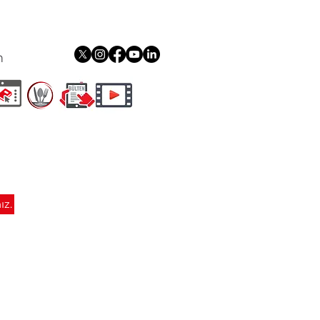
m
ız.