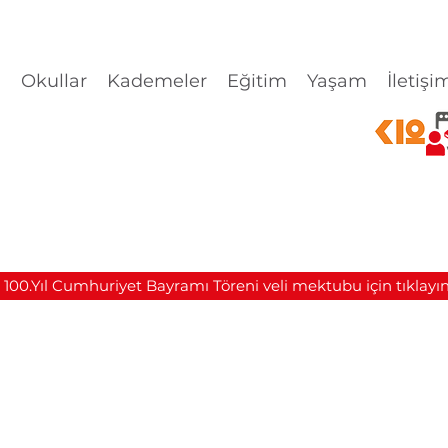
l
Okullar
Kademeler
Eğitim
Yaşam
İletişi
 100.Yıl Cumhuriyet Bayramı Töreni veli mektubu için tıklayın