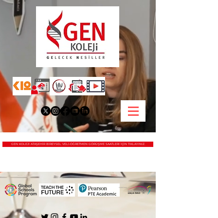
GEN KOLEJİ ATAŞEHİR BİREYSEL VELİ-ÖĞRETMEN GÖRÜŞME SAATLERİ İÇİN TIKLAYINIZ.