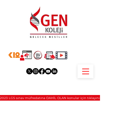
2023 LGS sınav müfredatına DAHİL OLAN konular için tıklayınız.