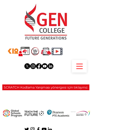
SCRATCH Kodlama Yarışması yönergesi için tıklayınız.