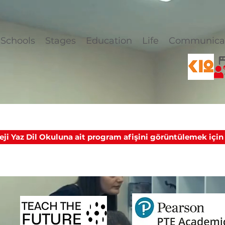
Schools
Stages
Education
Life
Communica
ji Yaz Dil Okuluna ait program afişini görüntülemek için t