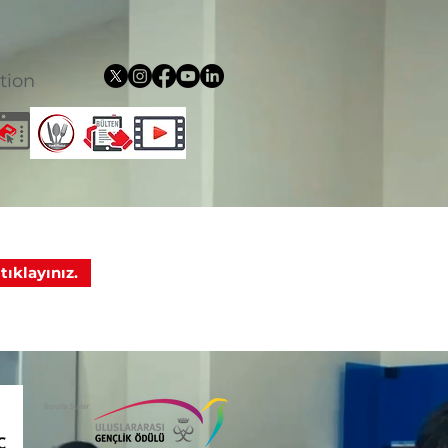
tion
ıklayınız.