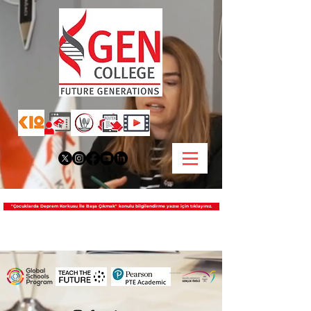
"Çocuklarda Deprem Korkusu İle Başa Çıkmak" konulu bilgilendirme yazısı için tıklayınız.