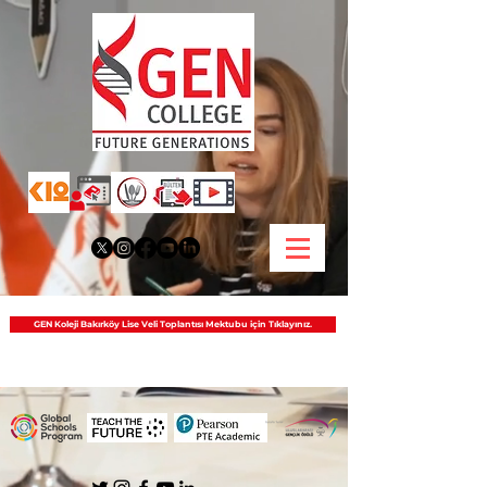
GEN Koleji Bakırköy Lise Veli Toplantısı Mektubu için Tıklayınız.