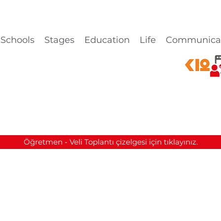
Schools
Stages
Education
Life
Communica
Öğretmen - Veli Toplantı çizelgesi için tıklayınız.