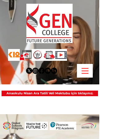
Anaokulu Nisan Ara Tatili Veli Mektubu için tıklayınız.