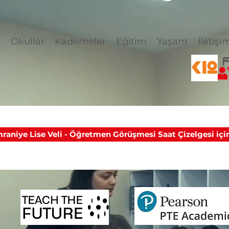
l
Okullar
Kademeler
Eğitim
Yaşam
İletişi
raniye Lise Veli - Öğretmen Görüşmesi Saat Çizelgesi için