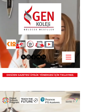
OKSİJEN GAZETESİ ÜYELİK YÖNERGESİ İÇİN TIKLAYINIZ.