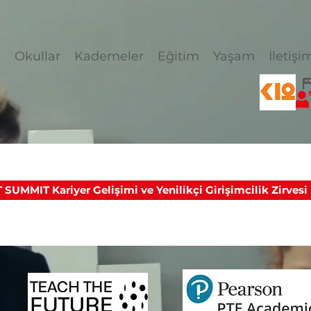
l
Okullar
Kademeler
Eğitim
Yaşam
İletişi
UMMIT Kariyer Gelişimi ve Yenilikçi Girişimcilik Zirvesi i