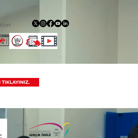
tion
TIKLAYINIZ.