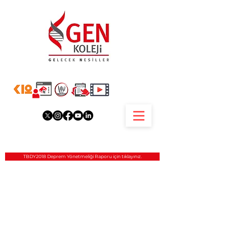
TBDY2018 Deprem Yönetmeliği Raporu için tıklayınız.