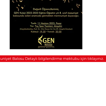
niyet Balosu Detaylı bilgilendirme mektubu için tıklayınız.