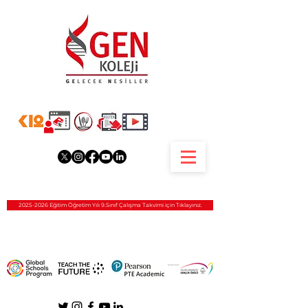
2025-2026 Eğitim Öğretim Yılı 9.Sınıf Çalışma Takvimi için Tıklayınız.